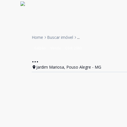
Home
Buscar imóvel
...
Galpão
Venda
Cód:
2980
...
Jardim Mariosa, Pouso Alegre - MG