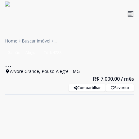
Home
Buscar imóvel
...
Galpão
Aluguel
Cód:
4728
...
Arvore Grande, Pouso Alegre - MG
R$ 7.000,00
/ mês
Compartilhar
Favorito