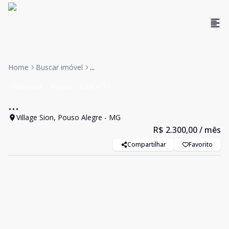
Home
Buscar imóvel
...
Cobertura
Aluguel
Cód:
4734
...
Village Sion, Pouso Alegre - MG
R$ 2.300,00
/ mês
Compartilhar
Favorito