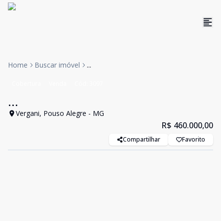
Home
Buscar imóvel
...
Cobertura
Venda
Cód:
3097
...
Vergani, Pouso Alegre - MG
R$ 460.000,00
Compartilhar
Favorito