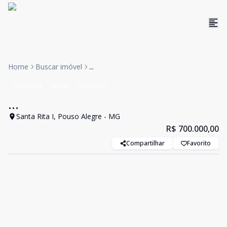
Home
Buscar imóvel
...
Cobertura
Venda
Cód:
3596
...
Santa Rita I, Pouso Alegre - MG
R$ 700.000,00
Compartilhar
Favorito