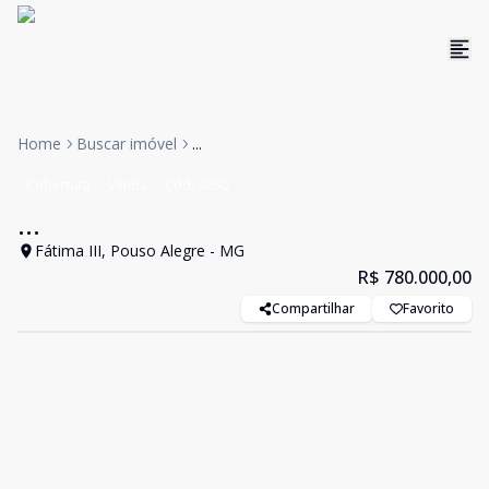
Home
Buscar imóvel
...
Cobertura
Venda
Cód:
4050
...
Fátima III, Pouso Alegre - MG
R$ 780.000,00
Compartilhar
Favorito