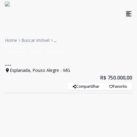
Home
Buscar imóvel
...
Cobertura
Venda
Cód:
3790
...
Esplanada, Pouso Alegre - MG
R$ 750.000,00
Compartilhar
Favorito