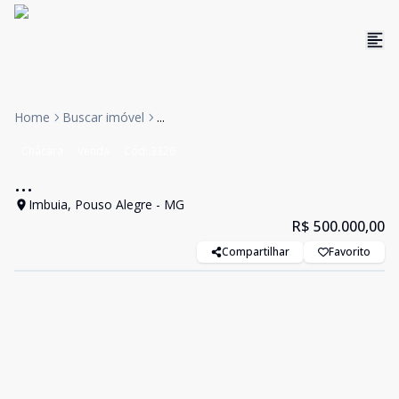
Home
Buscar imóvel
...
Chácara
Venda
Cód:
3326
...
Imbuia, Pouso Alegre - MG
R$ 500.000,00
Compartilhar
Favorito