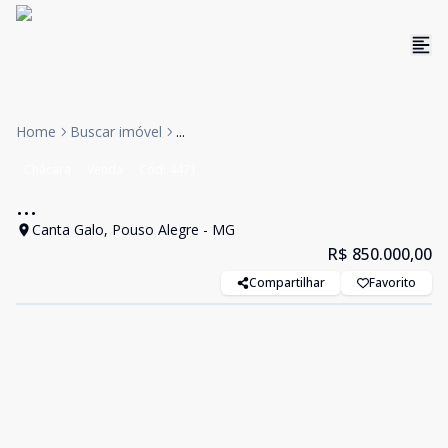
Home
Buscar imóvel
...
Chácara
Venda
Cód:
4471
...
Canta Galo, Pouso Alegre - MG
R$ 850.000,00
Compartilhar
Favorito