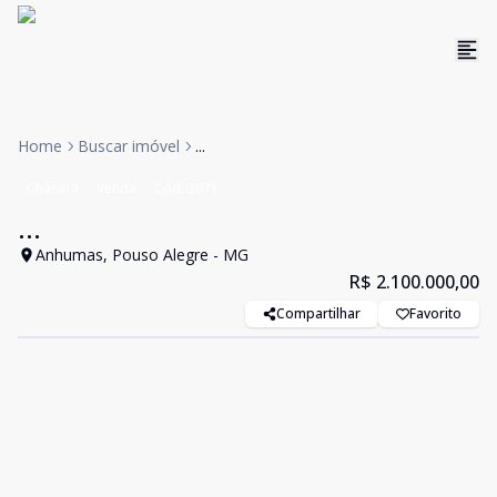
Home
Buscar imóvel
...
Chácara
Venda
Cód:
3671
...
Anhumas, Pouso Alegre - MG
R$ 2.100.000,00
Compartilhar
Favorito