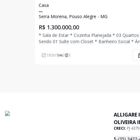
Casa
...
Serra Morena, Pouso Alegre - MG
R$ 1.300.000,00
* Sala de Estar * Cozinha Planejada * 03 Quartos
Sendo 01 Suíte com Closet * Banheiro Social * Área de
Serviço * Área Gourmet com Churrasqueira * Quintal
com Piscina * Banheiro Externo * 02 Vagas de
180
m²
3
3
Garagem Coberta Ligue Agora Mesmo e A
ALLIGARE 
OLIVEIRA 
CRECI:
PJ 437
(35) 3422-