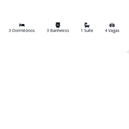
3
Dormitório
s
3
Banheiro
s
1
Suíte
4
Vaga
s