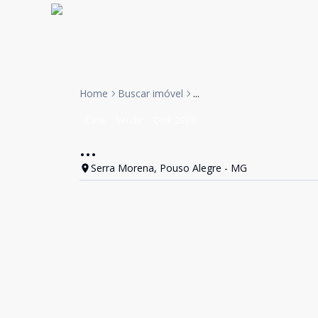
Home
Buscar imóvel
...
Casa
Venda
Cód:
2930
...
Serra Morena, Pouso Alegre - MG