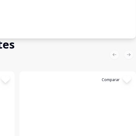
tes
Previous sl
Nex
Cód:
4023
Comparar