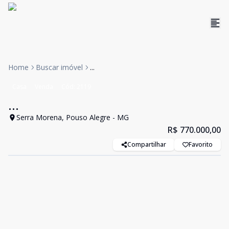
Home
Buscar imóvel
...
Casa
Venda
Cód:
2119
...
Serra Morena, Pouso Alegre - MG
R$ 770.000,00
Compartilhar
Favorito