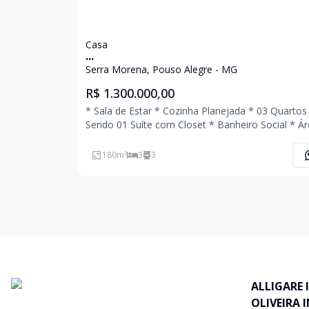
Casa
...
Serra Morena, Pouso Alegre - MG
R$ 1.300.000,00
* Sala de Estar * Cozinha Planejada * 03 Quartos
Sendo 01 Suíte com Closet * Banheiro Social * Área de
Serviço * Área Gourmet com Churrasqueira * Quintal
com Piscina * Banheiro Externo * 02 Vagas de
180
m²
3
3
Garagem Coberta Ligue Agora Mesmo e A
ALLIGARE 
OLIVEIRA 