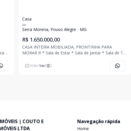
Casa
...
Serra Morena, Pouso Alegre - MG
R$ 1.650.000,00
CASA INTEIRA MOBILIADA, PRONTINHA PARA
MORAR !!! * Sala de Estar * Sala de Jantar * Sala de TV
com Sacada e Lavabo * Cozinha Planejada * 03
Quartos Planejados Sendo 01 Suíte com Closet *
204
m²
3
2
Banheiro Social Planejado * Área Gourmet com
Churrasqueira
IMÓVEIS | COUTO E
Navegação rápida
IMÓVEIS LTDA
Home