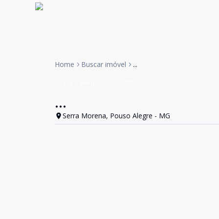
Home
Buscar imóvel
...
Casa
Venda
Cód:
4301
...
Serra Morena, Pouso Alegre - MG