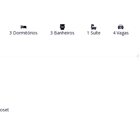
3
Dormitório
s
3
Banheiro
s
1
Suíte
4
Vaga
s
loset