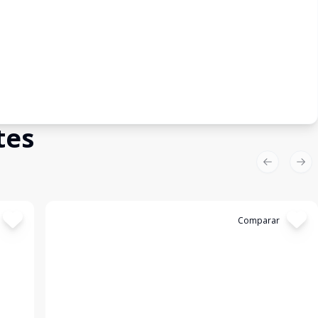
tes
Previous sl
Nex
Cód:
4023
Comparar