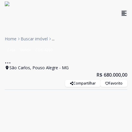
Home
Buscar imóvel
...
Casa
Venda
Cód:
4280
...
São Carlos, Pouso Alegre - MG
R$ 680.000,00
Compartilhar
Favorito