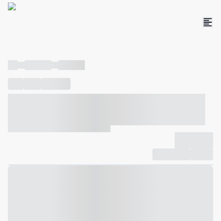
----
----- -----
----- -----
----
-----
---- ------
----- ----- -- ------ ---- ---- -- ----- ----- -----
--- ------
----- ----- -- ------ ----- ----- -- ------
-------------
Compartilhar
Favorito