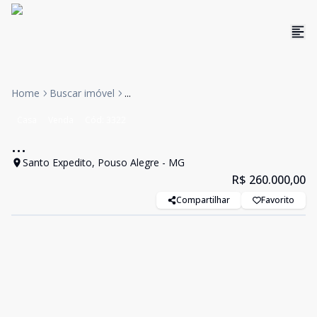
Home
Buscar imóvel
...
Casa
Venda
Cód:
3322
...
Santo Expedito, Pouso Alegre - MG
R$ 260.000,00
Compartilhar
Favorito