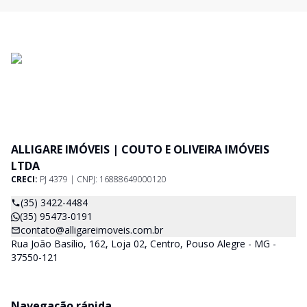
ALLIGARE IMÓVEIS | COUTO E OLIVEIRA IMÓVEIS
LTDA
CRECI:
PJ 4379 | CNPJ: 16888649000120
(35) 3422-4484
(35) 95473-0191
contato@alligareimoveis.com.br
Rua João Basílio, 162, Loja 02, Centro, Pouso Alegre - MG -
37550-121
Navegação rápida