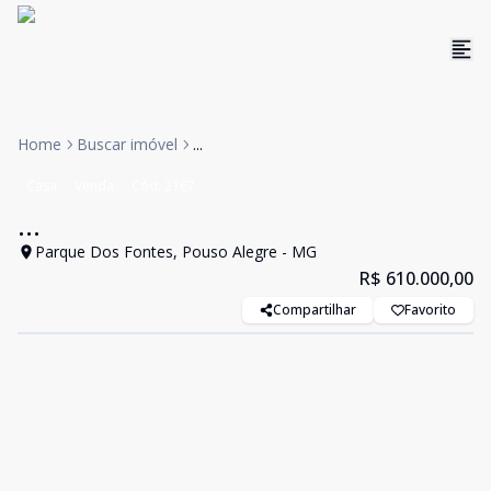
Home
Buscar imóvel
...
Casa
Venda
Cód:
2167
...
Parque Dos Fontes, Pouso Alegre - MG
R$ 610.000,00
Compartilhar
Favorito