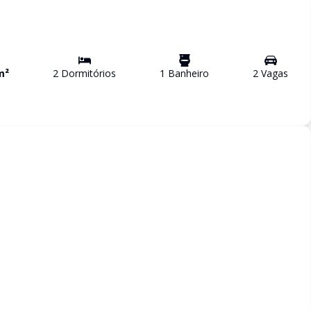
m²
2
Dormitório
s
1
Banheiro
2
Vaga
s