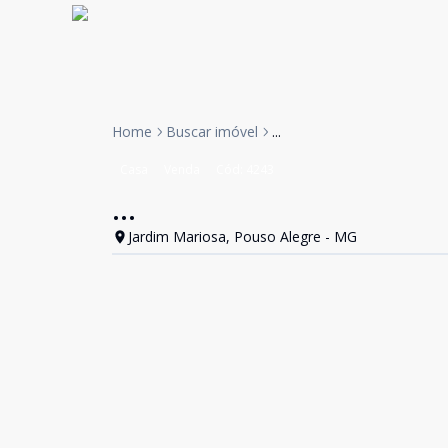
Home
Buscar imóvel
...
Casa
Venda
Cód:
4243
...
Jardim Mariosa, Pouso Alegre - MG