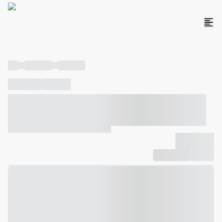
----
----- -----
----- -----
----
-----
---- ------
----- ----- -- ------ ---- ---- -- ----- ----- -----
--- ------
----- ----- -- ------ ----- ----- -- ------
-------------
Compartilhar
Favorito