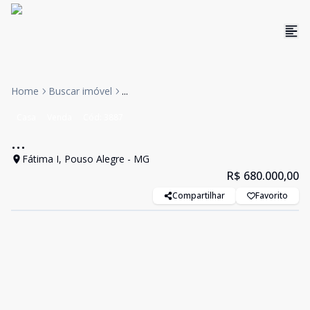
Home
Buscar imóvel
...
Casa
Venda
Cód:
3887
...
Fátima I, Pouso Alegre - MG
R$ 680.000,00
Compartilhar
Favorito