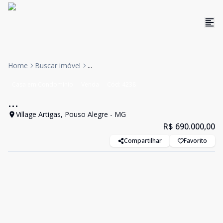
Home
Buscar imóvel
...
Casa em Condomínio
Venda
Cód:
4238
...
Village Artigas, Pouso Alegre - MG
R$ 690.000,00
Compartilhar
Favorito