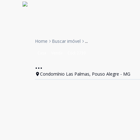
Home
Buscar imóvel
...
Casa
Venda
Cód:
2739
...
Condomínio Las Palmas, Pouso Alegre - MG