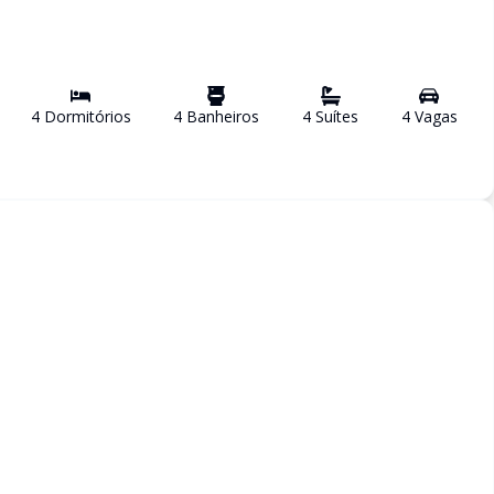
4
Dormitório
s
4
Banheiro
s
4
Suíte
s
4
Vaga
s