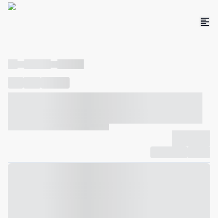
----
----- -----
----- -----
----
-----
---- ------
----- ----- -- ------ ---- ---- -- ----- ----- -----
--- ------
----- ----- -- ------ ----- ----- -- ------
-------------
Compartilhar
Favorito