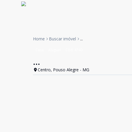
Home
Buscar imóvel
...
Casa
Aluguel
Cód:
4740
...
Centro, Pouso Alegre - MG