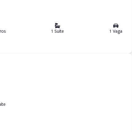
ro
s
1
Suíte
1
Vaga
íte