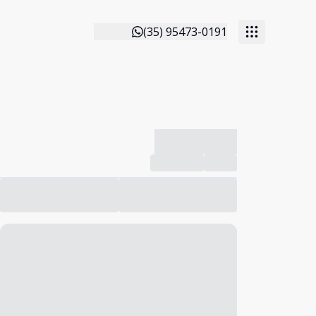
(35) 95473-0191
-------------
Compartilhar
Favorito