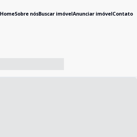
Home
Sobre nós
Buscar imóvel
Anunciar imóvel
Contato
-- ----- ----- --- ------