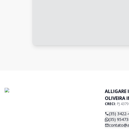
ALLIGARE 
OLIVEIRA 
CRECI:
PJ 437
(35) 3422-
(35) 95473
contato@al