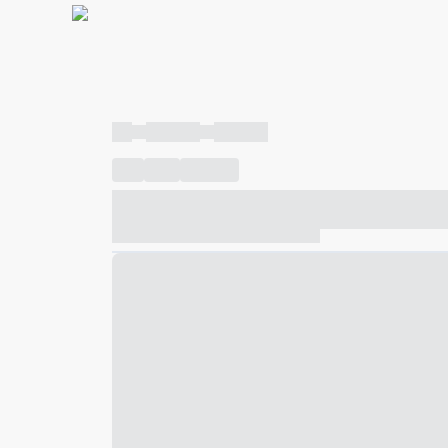
----
----- -----
----- -----
----
-----
---- ------
----- ----- -- ------ ---- ---- -- ---
----- ----- -- ------ ----- ----- -- ------