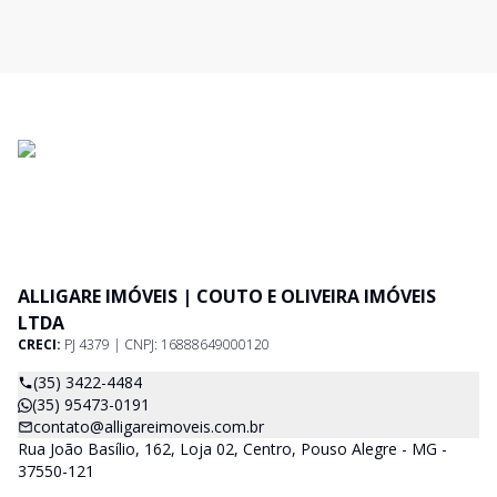
ALLIGARE IMÓVEIS | COUTO E OLIVEIRA IMÓVEIS
LTDA
CRECI:
PJ 4379 | CNPJ: 16888649000120
(35) 3422-4484
(35) 95473-0191
contato@alligareimoveis.com.br
Rua João Basílio, 162, Loja 02, Centro, Pouso Alegre - MG -
37550-121