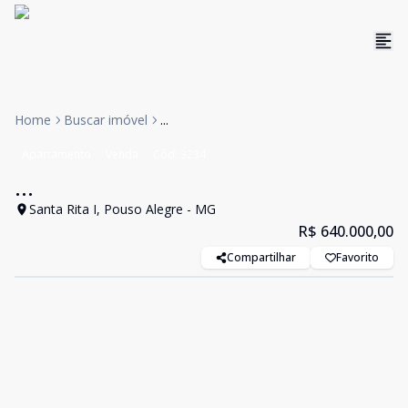
Home
Buscar imóvel
...
Apartamento
Venda
Cód:
3234
...
Santa Rita I, Pouso Alegre - MG
R$ 640.000,00
Compartilhar
Favorito