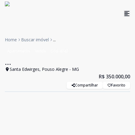
Home
Buscar imóvel
...
Apartamento
Venda
Cód:
4743
...
Santa Edwirges, Pouso Alegre - MG
R$ 350.000,00
Compartilhar
Favorito