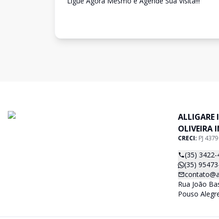
Ligue Agora Mesmo e Agende Sua Visita!!!
ALLIGARE 
OLIVEIRA 
CRECI:
PJ 437
(35) 3422-
(35) 95473
contato@al
Rua João Basí
Pouso Alegr