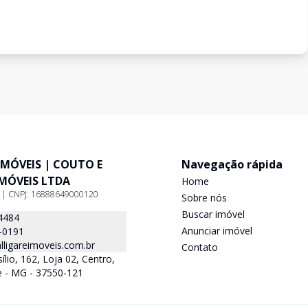
IMÓVEIS | COUTO E
Navegação rápida
IMÓVEIS LTDA
Home
9 | CNPJ: 16888649000120
Sobre nós
Buscar imóvel
4484
Anunciar imóvel
-0191
ligareimoveis.com.br
Contato
lio, 162, Loja 02, Centro,
e - MG - 37550-121