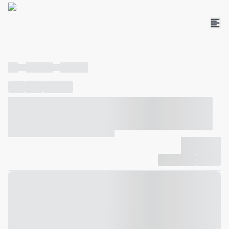
----
----- -----
----- -----
----
-----
---- ------
----- ----- -- ------ ---- ---- -- ----- ----- -----
--- ------
----- ----- -- ------ ----- ----- -- ------
-------------
Compartilhar
Favorito