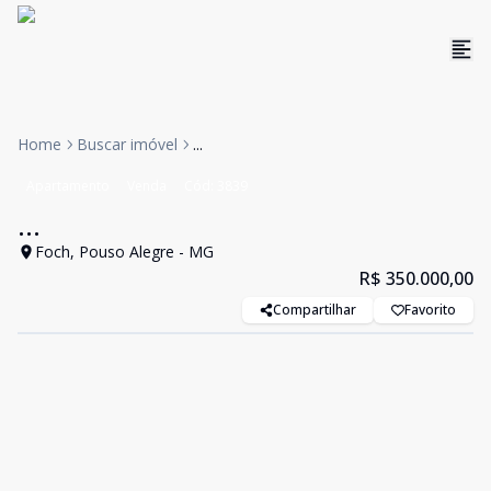
Home
Buscar imóvel
...
Apartamento
Venda
Cód:
3839
...
Foch, Pouso Alegre - MG
R$ 350.000,00
Compartilhar
Favorito