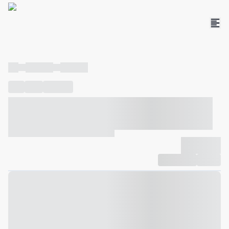
----
----- -----
----- -----
----
-----
---- ------
----- ----- -- ------ ---- ---- -- ----- ----- -----
--- ------
----- ----- -- ------ ----- ----- -- ------
-------------
Compartilhar
Favorito