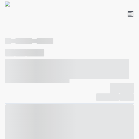
----
----- -----
----- -----
----
-----
---- ------
----- ----- -- ------ ---- ---- -- ----- ----- -----
--- ------
----- ----- -- ------ ----- ----- -- ------
-------------
Compartilhar
Favorito