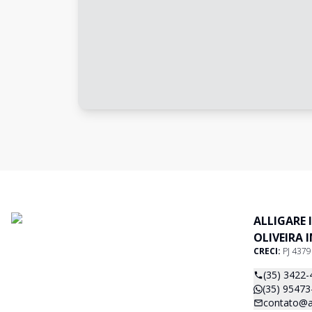
ALLIGARE 
OLIVEIRA 
CRECI:
PJ 437
(35) 3422-
(35) 95473
contato@al