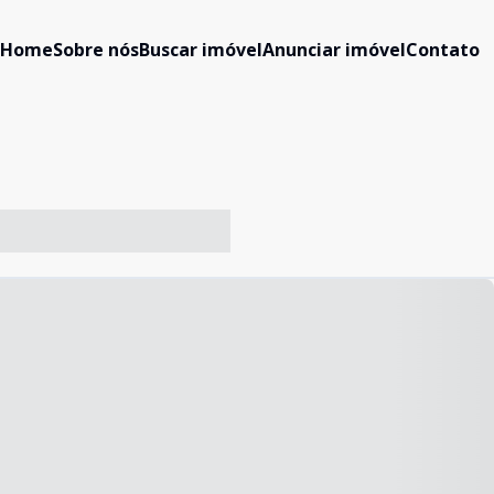
Home
Sobre nós
Buscar imóvel
Anunciar imóvel
Contato
-- ----- ----- --- ------