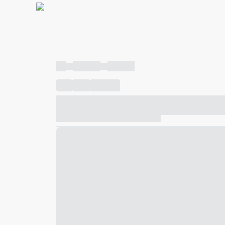
----
----- -----
----- -----
----
-----
---- ------
----- ----- -- ------ ---- ---- -- ---
----- ----- -- ------ ----- ----- -- ------