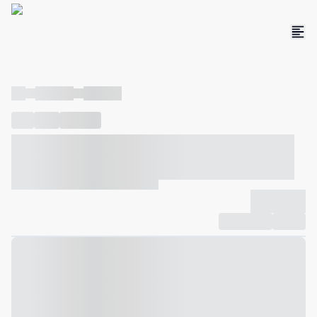
----
----- -----
----- -----
----
-----
---- ------
----- ----- -- ------ ---- ---- -- ----- ----- -----
--- ------
----- ----- -- ------ ----- ----- -- ------
-------------
Compartilhar
Favorito