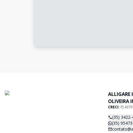
ALLIGARE 
OLIVEIRA 
CRECI:
PJ 437
(35) 3422-
(35) 95473
contato@al