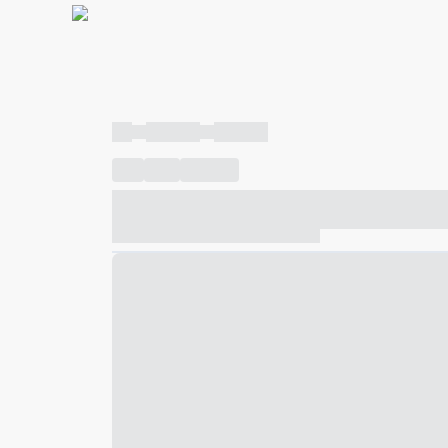
----
----- -----
----- -----
----
-----
---- ------
----- ----- -- ------ ---- ---- -- ---
----- ----- -- ------ ----- ----- -- ------