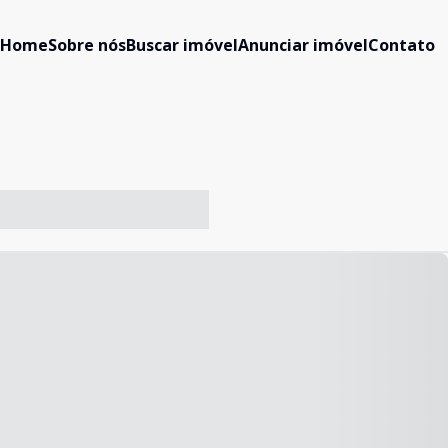
Home
Sobre nós
Buscar imóvel
Anunciar imóvel
Contato
-- ----- ----- --- ------