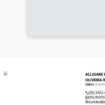
ALLIGARE 
OLIVEIRA 
CRECI:
PJ 437
(35) 3422-
(35) 95473
contato@al