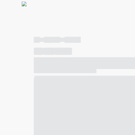
----
----- -----
----- -----
----
-----
---- ------
----- ----- -- ------ ---- ---- -- ---
----- ----- -- ------ ----- ----- -- ------