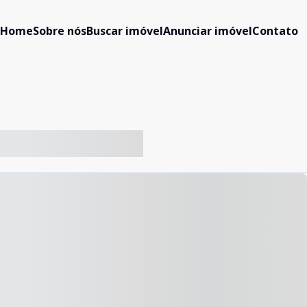
Home
Sobre nós
Buscar imóvel
Anunciar imóvel
Contato
-- ----- ----- --- ------