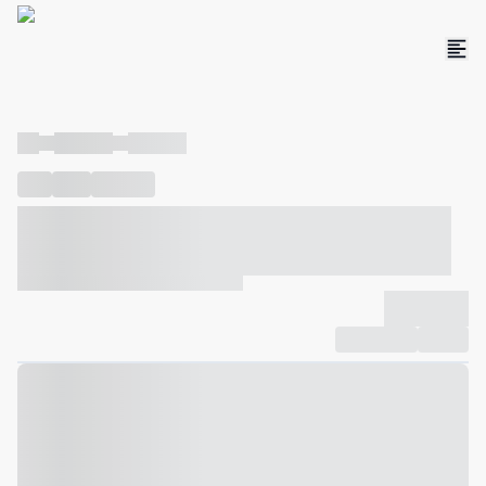
----
----- -----
----- -----
----
-----
---- ------
----- ----- -- ------ ---- ---- -- ----- ----- -----
--- ------
----- ----- -- ------ ----- ----- -- ------
-------------
Compartilhar
Favorito