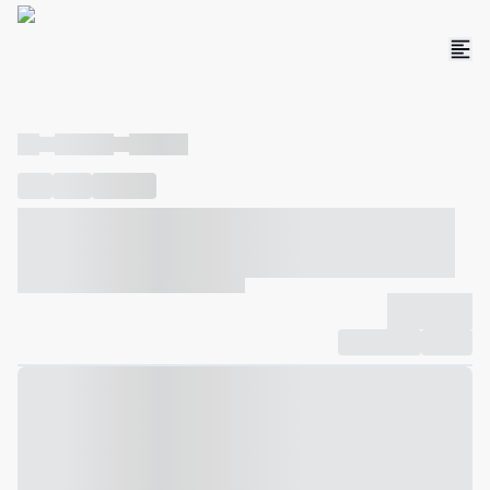
----
----- -----
----- -----
----
-----
---- ------
----- ----- -- ------ ---- ---- -- ----- ----- -----
--- ------
----- ----- -- ------ ----- ----- -- ------
-------------
Compartilhar
Favorito