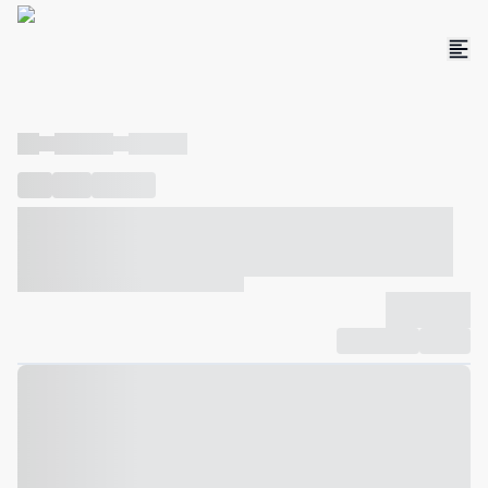
----
----- -----
----- -----
----
-----
---- ------
----- ----- -- ------ ---- ---- -- ----- ----- -----
--- ------
----- ----- -- ------ ----- ----- -- ------
-------------
Compartilhar
Favorito