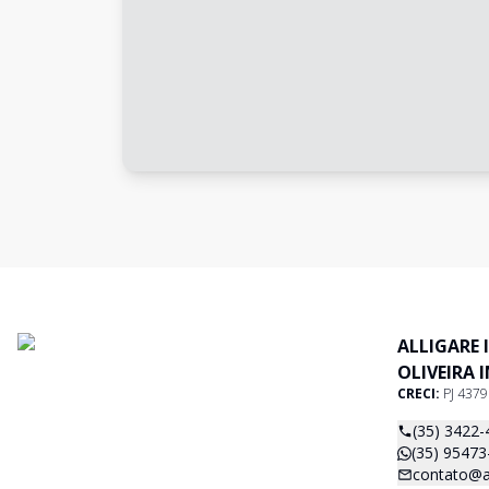
ALLIGARE 
OLIVEIRA 
CRECI:
PJ 437
(35) 3422-
(35) 95473
contato@al