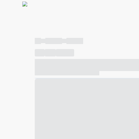
----
----- -----
----- -----
----
-----
---- ------
----- ----- -- ------ ---- ---- -- ---
----- ----- -- ------ ----- ----- -- ------