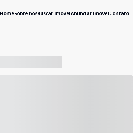
Home
Sobre nós
Buscar imóvel
Anunciar imóvel
Contato
-- ----- ----- --- ------