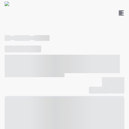
----
----- -----
----- -----
----
-----
---- ------
----- ----- -- ------ ---- ---- -- ----- ----- -----
--- ------
----- ----- -- ------ ----- ----- -- ------
-------------
Compartilhar
Favorito