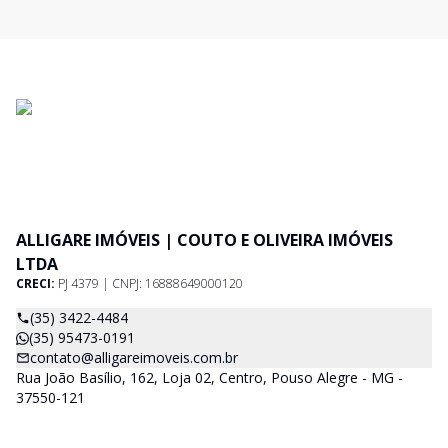
ALLIGARE IMÓVEIS | COUTO E OLIVEIRA IMÓVEIS
LTDA
CRECI:
PJ 4379 | CNPJ: 16888649000120
(35) 3422-4484
(35) 95473-0191
contato@alligareimoveis.com.br
Rua João Basílio, 162, Loja 02, Centro, Pouso Alegre - MG -
37550-121